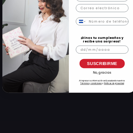
Correo
Número de teléfono
¡Dinos tu cumpleaños y
recibe una sorpresa!
Cumpleaños
SUSCRIBIRME
No, gracias
Al ingresar su información está aceptando nuestros
Términos y condiciones
y
Políticas de privacidad