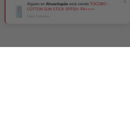
✕
Alguien en
Ahuachapán
está viendo
TOCOBO -
COTTON SUN STICK SPF50+ PA++++
Hace 2 minutos