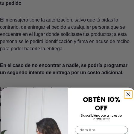
tu pedido
El mensajero tiene la autorización, salvo que tú pidas lo
contrario, de entregar el pedido a cualquier persona que se
encuentre en el lugar donde solicitaste tus productos; a esta
persona se le pedirá identificación y firma en acuse de recibo
para poder hacerle la entrega.
En el caso de no encontrar a nadie, se podría programar
un segundo intento de entrega por un costo adicional.
La empresa realiza tres intentos de entrega en caso que en
ninguno se tenga éxito el paquete es devuelto a tienda y se
OBTÉN 10%
puede realizar un nuevo proceso de envío por un cargo extra.
OFF
Suscribiéndote a nuestro
newsletter
Cómo rastrear tu pedido
Nombre