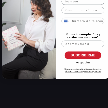
Correo
Número de teléfono
¡Dinos tu cumpleaños y
recibe una sorpresa!
Cumpleaños
SUSCRIBIRME
No, gracias
Al ingresar su información está aceptando nuestros
Términos y condiciones
y
Políticas de privacidad