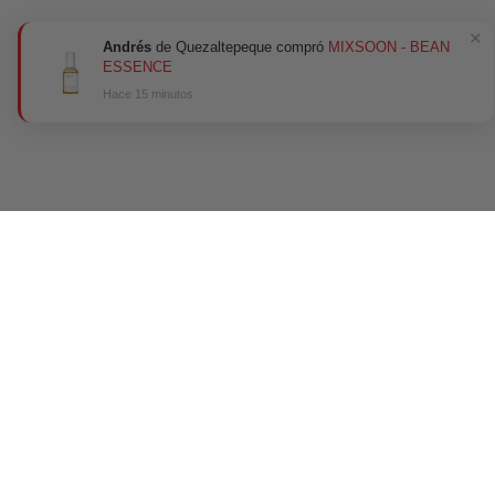
✕
Andrés
de Quezaltepeque compró
MIXSOON - BEAN
ESSENCE
Hace 15 minutos