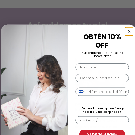
Así cuidamos tu piel
OBTÉN 10%
OFF
Suscribiéndote a nuestro
newsletter
Nombre
Correo
Número de teléfono
Asesoría
personalizada gratis
¡Dinos tu cumpleaños y
Nuestras asesoras
Cosmética 100%
recibe una sorpresa!
capacitadas en K-Beauty te
original
Cumpleaños
ayudan a identificar tu tipo
Trabajamos directamente
de piel y armar tu rutina
con distribuidores
ideal.
SUSCRIBIRME