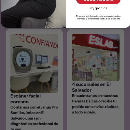
oficiales. Todos nuestros
productos cuentan con
No, gracias
registro sanitario
certificado.
Al ingresar su información está aceptando nuestros
Términos y condiciones
y
Políticas de privacidad
4 sucursales en El
Salvador
Escáner facial
Encuéntranos en nuestras
tiendas físicas o recibe tu
coreano
pedido con envíos rápidos
Contamos con el Janus Pro
a todo el país.
Sunlike, único en El
Salvador, para un
diagnóstico profesional de
tu piel.