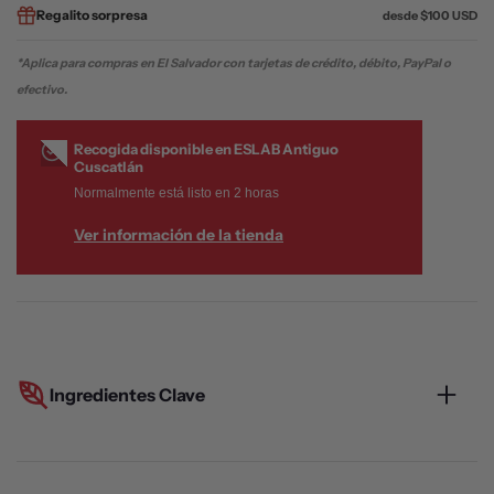
Regalito
sorpresa
desde $100 USD
*Aplica para compras en El Salvador con tarjetas de crédito, débito, PayPal o
efectivo.
Recogida disponible en
ESLAB Antiguo
Cuscatlán
Normalmente está listo en 2 horas
Ver información de la tienda
Ingredientes Clave